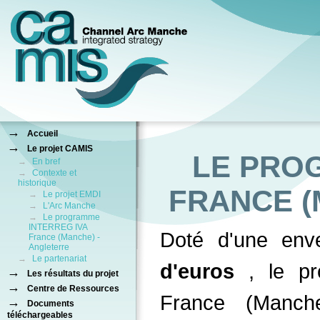
→
Accueil
→
Le projet CAMIS
LE PRO
→
En bref
→
Contexte et
historique
FRANCE (
→
Le projet EMDI
→
L'Arc Manche
→
Le programme
INTERREG IVA
Doté d'une en
France (Manche) -
Angleterre
→
Le partenariat
d'euros
, le 
→
Les résultats du projet
→
Centre de Ressources
France (Manch
→
Documents
téléchargeables