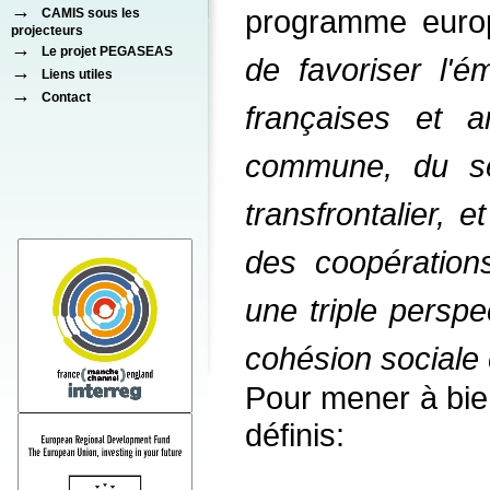
→
programme europ
CAMIS sous les
projecteurs
→
Le projet PEGASEAS
de favoriser l'é
→
Liens utiles
→
Contact
françaises et a
commune, du se
transfrontalier, 
des coopération
une triple perspe
cohésion sociale
Pour mener à bien
définis: