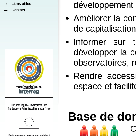
développement d
→
Liens utiles
→
Contact
Améliorer la co
de capitalisation
Informer sur t
développer la 
observatoires, r
Rendre accessi
espace et facili
Base de do
C