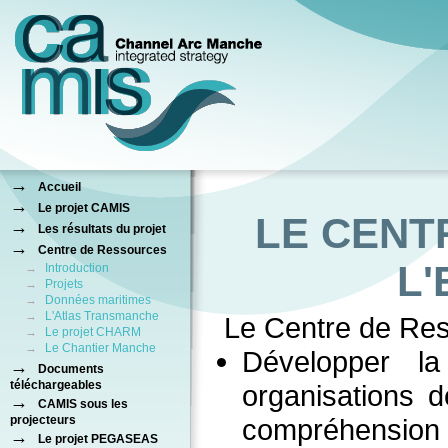
→
Accueil
→
Le projet CAMIS
LE CENT
→
Les résultats du projet
→
Centre de Ressources
L
→
Introduction
→
Projets
→
Données maritimes
→
L'Atlas Transmanche
Le Centre de Res
→
Le projet CHARM
→
Le Chantier Manche
Développer l
→
Documents
téléchargeables
organisations 
→
CAMIS sous les
projecteurs
compréhensi
→
Le projet PEGASEAS