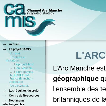
→
Accueil
→
Le projet CAMIS
L'AR
→
En bref
→
Contexte et
historique
→
Le projet EMDI
L’Arc Manche es
→
L'Arc Manche
→
Le programme
INTERREG IVA
géographique
q
France (Manche) -
Angleterre
→
Le partenariat
l'ensemble des ter
→
Les résultats du projet
→
Centre de Ressources
britanniques de 
→
Documents
téléchargeables