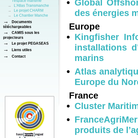
Global Offsho
l'espace maritime
→
L'Atlas Transmanche
des énergies 
→
Le projet CHARM
→
Le Chantier Manche
→
Documents
Europe
téléchargeables
→
CAMIS sous les
Kingfisher In
projecteurs
→
Le projet PEGASEAS
installations 
→
Liens utiles
→
marins
Contact
Atlas analytiq
Europe du Nor
France
Cluster Mariti
FranceAgriM
produits de l’a