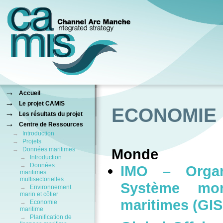
→
Accueil
→
Le projet CAMIS
ECONOMIE 
→
Les résultats du projet
→
Centre de Ressources
→
Introduction
→
Projets
→
Données maritimes
Monde
→
Introduction
→
Données
IMO – Organi
maritimes
multisectorielles
Système mon
→
Environnement
marin et côtier
maritimes (GIS
→
Economie
maritime
→
Planification de